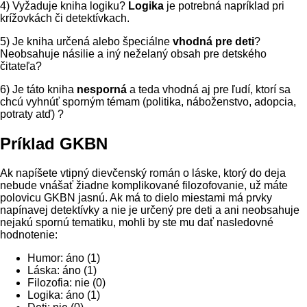
4) Vyžaduje kniha logiku?
Logika
je potrebná napríklad pri
krížovkách či detektívkach.
5) Je kniha určená alebo špeciálne
vhodná pre deti
?
Neobsahuje násilie a iný neželaný obsah pre detského
čitateľa?
6) Je táto kniha
nesporná
a teda vhodná aj pre ľudí, ktorí sa
chcú vyhnúť sporným témam (politika, náboženstvo, adopcia,
potraty atď) ?
Príklad GKBN
Ak napíšete vtipný dievčenský román o láske, ktorý do deja
nebude vnášať žiadne komplikované filozofovanie, už máte
polovicu GKBN jasnú. Ak má to dielo miestami má prvky
napínavej detektívky a nie je určený pre deti a ani neobsahuje
nejakú spornú tematiku, mohli by ste mu dať nasledovné
hodnotenie:
Humor: áno (1)
Láska: áno (1)
Filozofia: nie (0)
Logika: áno (1)