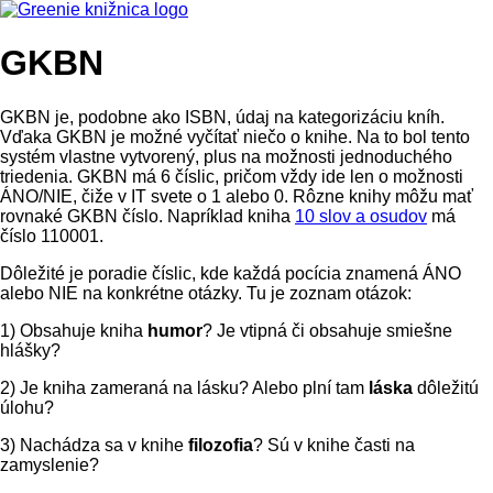
GKBN
GKBN je, podobne ako ISBN, údaj na kategorizáciu kníh.
Vďaka GKBN je možné vyčítať niečo o knihe. Na to bol tento
systém vlastne vytvorený, plus na možnosti jednoduchého
triedenia. GKBN má 6 číslic, pričom vždy ide len o možnosti
ÁNO/NIE, čiže v IT svete o 1 alebo 0. Rôzne knihy môžu mať
rovnaké GKBN číslo. Napríklad kniha
10 slov a osudov
má
číslo 110001.
Dôležité je poradie číslic, kde každá pocícia znamená ÁNO
alebo NIE na konkrétne otázky. Tu je zoznam otázok:
1) Obsahuje kniha
humor
? Je vtipná či obsahuje smiešne
hlášky?
2) Je kniha zameraná na lásku? Alebo plní tam
láska
dôležitú
úlohu?
3) Nachádza sa v knihe
filozofia
? Sú v knihe časti na
zamyslenie?